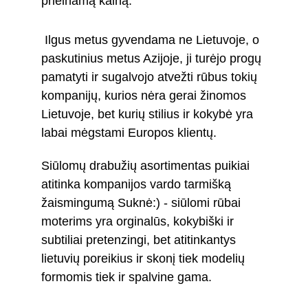
prieinamą kainą.
 Ilgus metus gyvendama ne Lietuvoje, o 
paskutinius metus Azijoje, ji turėjo progų 
pamatyti ir sugalvojo atvežti rūbus tokių 
kompanijų, kurios nėra gerai žinomos 
Lietuvoje, bet kurių stilius ir kokybė yra 
labai mėgstami Europos klientų.  
Siūlomų drabužių asortimentas puikiai 
atitinka kompanijos vardo tarmišką 
žaismingumą Suknė:) - siūlomi rūbai 
moterims yra orginalūs, kokybiški ir 
subtiliai pretenzingi, bet atitinkantys 
lietuvių poreikius ir skonį tiek modelių 
formomis tiek ir spalvine gama.