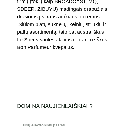
firmų (tokių kaip BROADCAST, MQ, 
SDEER, ZIBUYU) madingais drabužiais 
drąsioms įvairaus amžiaus moterims.
 Siūlom platų suknelių, kelnių, striukių ir 
paltų asortimentą, taip pat australiškus 
Le Specs saulės akinius ir prancūziškus 
Bon Parfumeur kvepalus.
DOMINA NAUJIENLAIŠKIAI ?
Jūsų elektroninis paštas