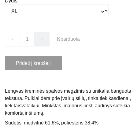
Dydis
-
+
Išparduota
Pridėti į krepšelį
Lengvas kreminės spalvos megztinis su unikalia banguota
tekstūra. Puikiai dera prie įvairių stilių, tinka tiek kasdienai,
tiek laisvalaikiui. Minkštas, malonus liesti audinys suteikia
komfortą ir šilumą.
Sudėtis:
medvilnė 61,6%, poliesteris 38,4%