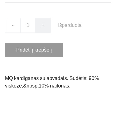
-
+
Išparduota
Pridėti į krepšelį
MQ kardiganas su apvadais. Sudėtis: 90%
viskozė,&nbsp;10% nailonas.