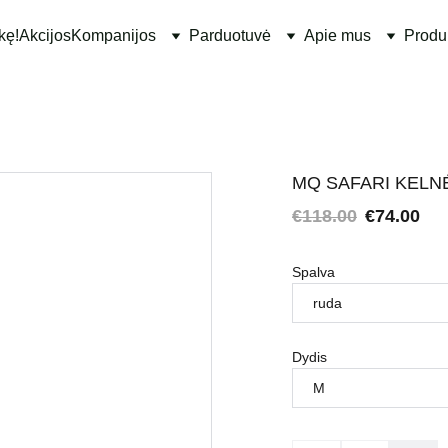
kę!
Akcijos
Kompanijos
Parduotuvė
Apie mus
Produ
MQ SAFARI KELN
€118.00
€74.00
Spalva
Dydis