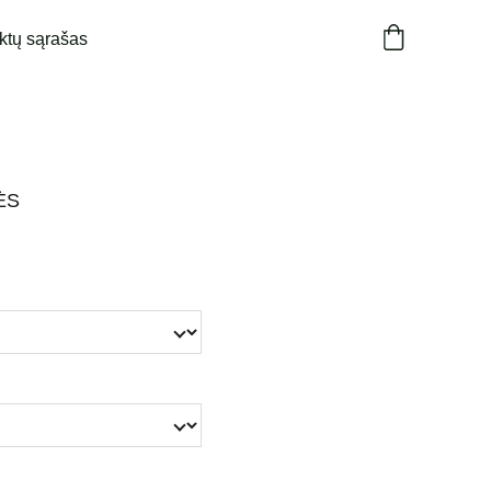
ktų sąrašas
ĖS