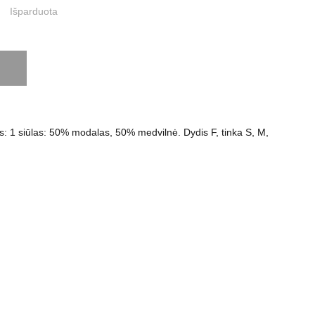
Išparduota
s: 1 siūlas: 50% modalas, 50% medvilnė. Dydis F, tinka S, M,