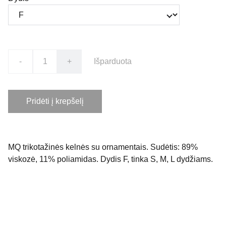
-
+
Išparduota
Pridėti į krepšelį
MQ trikotažinės kelnės su ornamentais. Sudėtis: 89%
viskozė, 11% poliamidas. Dydis F, tinka S, M, L dydžiams.