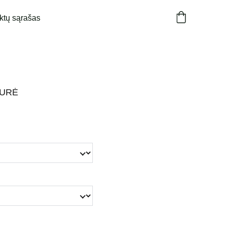
ktų sąrašas
PURĖ