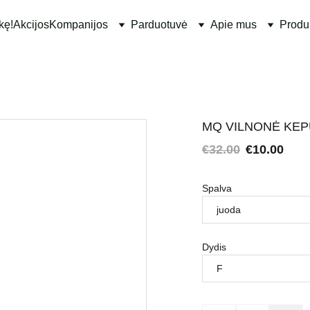
kę!
Akcijos
Kompanijos
Parduotuvė
Apie mus
Produ
MQ VILNONĖ KE
€32.00
€10.00
Spalva
Dydis