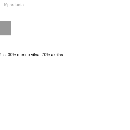
Išparduota
is: 30% merino vilna, 70% akrilas.