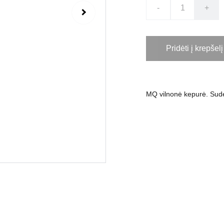
-
+
Pridėti į krepšelį
MQ vilnonė kepurė. Sudėt