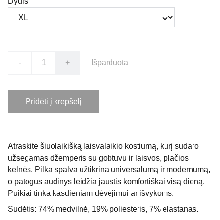
Dydis
-
+
Išparduota
Pridėti į krepšelį
Atraskite šiuolaikišką laisvalaikio kostiumą, kurį sudaro
užsegamas džemperis su gobtuvu ir laisvos, plačios
kelnės. Pilka spalva užtikrina universalumą ir modernumą,
o patogus audinys leidžia jaustis komfortiškai visą dieną.
Puikiai tinka kasdieniam dėvėjimui ar išvykoms.
Sudėtis: 74% medvilnė, 19% poliesteris, 7% elastanas.