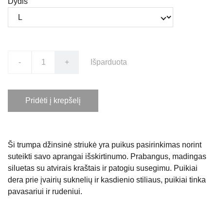
Dydis
-
+
Išparduota
Pridėti į krepšelį
Ši trumpa džinsinė striukė yra puikus pasirinkimas norint
suteikti savo aprangai išskirtinumo. Prabangus, madingas
siluetas su atvirais kraštais ir patogiu susegimu. Puikiai
dera prie įvairių suknelių ir kasdienio stiliaus, puikiai tinka
pavasariui ir rudeniui.