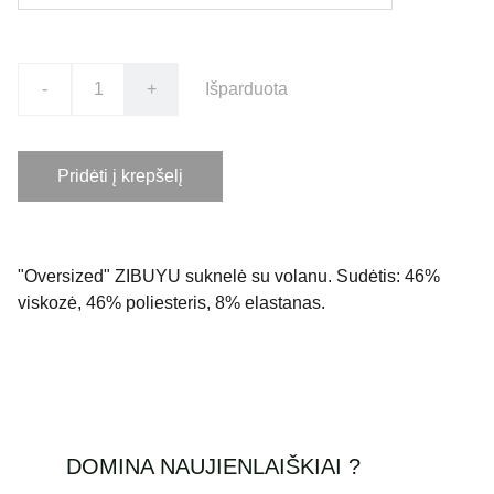
-
+
Išparduota
Pridėti į krepšelį
"Oversized" ZIBUYU suknelė su volanu. Sudėtis: 46%
viskozė, 46% poliesteris, 8% elastanas.
DOMINA NAUJIENLAIŠKIAI ?