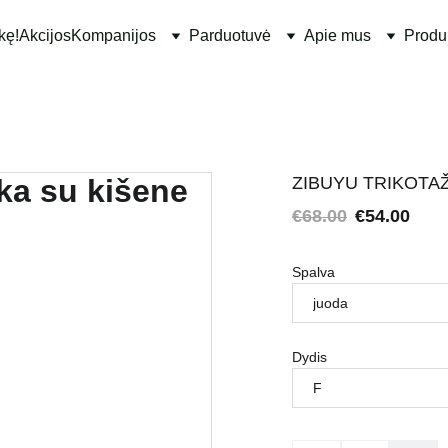
kę!
Akcijos
Kompanijos
Parduotuvė
Apie mus
Produ
ZIBUYU TRIKOTAŽ
€68.00
€54.00
Spalva
Dydis