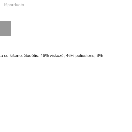
Išparduota
a su kišene. Sudėtis: 46% viskozė, 46% poliesteris, 8%